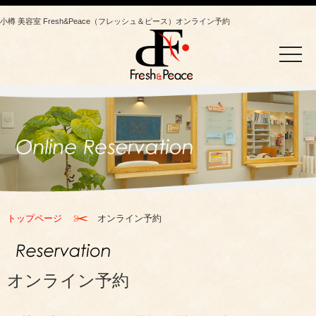
小樽 美容室 Fresh&Peace（フレッシュ＆ピース）オンライン予約
toggle
naviga
トップページ
オンライン予約
オンライン予約