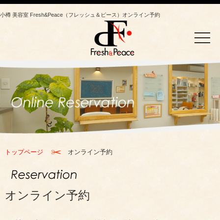
小樽 美容室 Fresh&Peace（フレッシュ＆ピース）オンライン予約
toggle
naviga
トップページ
オンライン予約
オンライン予約